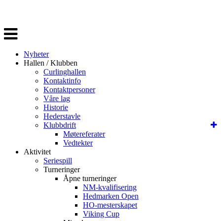
Veksle
navigasjon
Nyheter
Hallen / Klubben
Curlinghallen
Kontaktinfo
Kontaktpersoner
Våre lag
Historie
Hederstavle
Klubbdrift
Møtereferater
Vedtekter
Aktivitet
Seriespill
Turneringer
Åpne turneringer
NM-kvalifisering
Hedmarken Open
HO-mesterskapet
Viking Cup