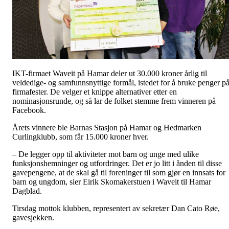
IKT-firmaet Waveit på Hamar deler ut 30.000 kroner årlig til
veldedige- og samfunnsnyttige formål, istedet for å bruke penger p
firmafester. De velger et knippe alternativer etter en
nominasjonsrunde, og så lar de folket stemme frem vinneren på
Facebook.
Årets vinnere ble Barnas Stasjon på Hamar og Hedmarken
Curlingklubb, som får 15.000 kroner hver.
– De legger opp til aktiviteter mot barn og unge med ulike
funksjonshemninger og utfordringer. Det er jo litt i ånden til disse
gavepengene, at de skal gå til foreninger til som gjør en innsats for
barn og ungdom, sier Eirik Skomakerstuen i Waveit til Hamar
Dagblad.
Tirsdag mottok klubben, representert av sekretær Dan Cato Røe,
gavesjekken.