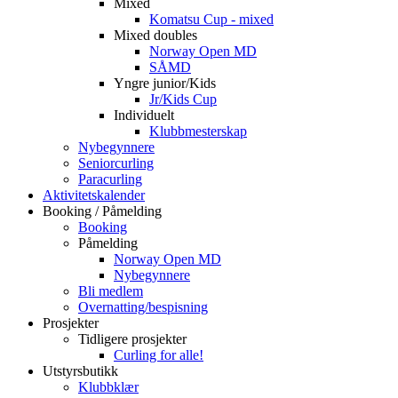
Mixed
Komatsu Cup - mixed
Mixed doubles
Norway Open MD
SÅMD
Yngre junior/Kids
Jr/Kids Cup
Individuelt
Klubbmesterskap
Nybegynnere
Seniorcurling
Paracurling
Aktivitetskalender
Booking / Påmelding
Booking
Påmelding
Norway Open MD
Nybegynnere
Bli medlem
Overnatting/bespisning
Prosjekter
Tidligere prosjekter
Curling for alle!
Utstyrsbutikk
Klubbklær