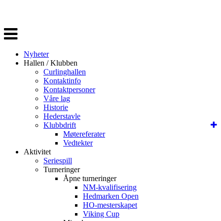
Veksle
navigasjon
Nyheter
Hallen / Klubben
Curlinghallen
Kontaktinfo
Kontaktpersoner
Våre lag
Historie
Hederstavle
Klubbdrift
Møtereferater
Vedtekter
Aktivitet
Seriespill
Turneringer
Åpne turneringer
NM-kvalifisering
Hedmarken Open
HO-mesterskapet
Viking Cup