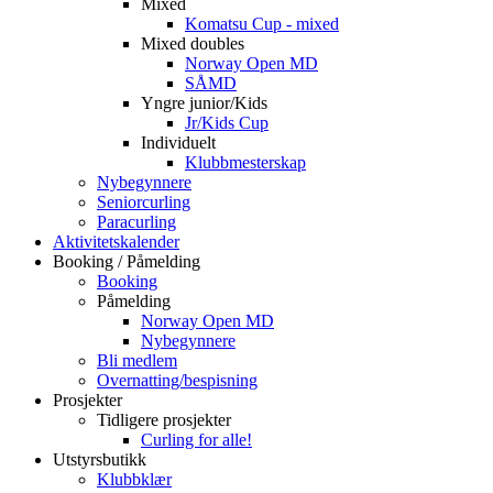
Mixed
Komatsu Cup - mixed
Mixed doubles
Norway Open MD
SÅMD
Yngre junior/Kids
Jr/Kids Cup
Individuelt
Klubbmesterskap
Nybegynnere
Seniorcurling
Paracurling
Aktivitetskalender
Booking / Påmelding
Booking
Påmelding
Norway Open MD
Nybegynnere
Bli medlem
Overnatting/bespisning
Prosjekter
Tidligere prosjekter
Curling for alle!
Utstyrsbutikk
Klubbklær