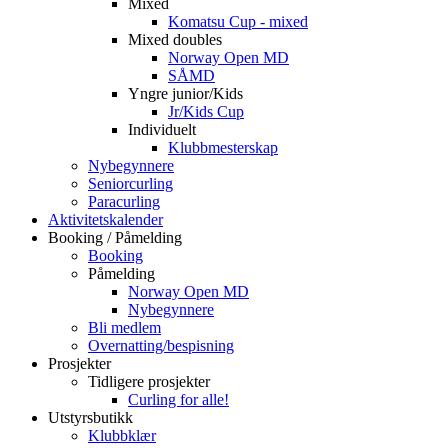
Mixed
Komatsu Cup - mixed
Mixed doubles
Norway Open MD
SÅMD
Yngre junior/Kids
Jr/Kids Cup
Individuelt
Klubbmesterskap
Nybegynnere
Seniorcurling
Paracurling
Aktivitetskalender
Booking / Påmelding
Booking
Påmelding
Norway Open MD
Nybegynnere
Bli medlem
Overnatting/bespisning
Prosjekter
Tidligere prosjekter
Curling for alle!
Utstyrsbutikk
Klubbklær