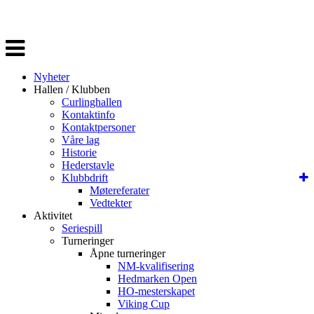
Veksle
navigasjon
Nyheter
Hallen / Klubben
Curlinghallen
Kontaktinfo
Kontaktpersoner
Våre lag
Historie
Hederstavle
Klubbdrift
Møtereferater
Vedtekter
Aktivitet
Seriespill
Turneringer
Åpne turneringer
NM-kvalifisering
Hedmarken Open
HO-mesterskapet
Viking Cup