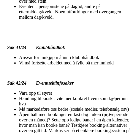
over med stein.
Eventer - pensjonistene på dagtid, andre på
ettermiddag/kveld. Noen utfordringer med overgangen
mellom dag/kveld.
Sak 41/24 Klubbhåndbok
Ansvar for innkjøp må inn i klubbhåndbok
Vi må fortsette arbeidet med å fylle på mer innhold
Sak 42/24 Eventuelt/infosaker
Vara opp til styret
Handling til kiosk - vite mer konkret hvem som kjøper inn
hva
Må markedsføre oss bedre (sosiale medier, telefonsalg osv)
Åpen hall med bookinger en fast dag i uken (prøveperiode
over en måned)? Sette opp ledige baner i en åpen kalender,
hvor man kan booke bane? Testkjøre booking-alternativer
over en gitt tid. Markus ser på et enklere booking-system på