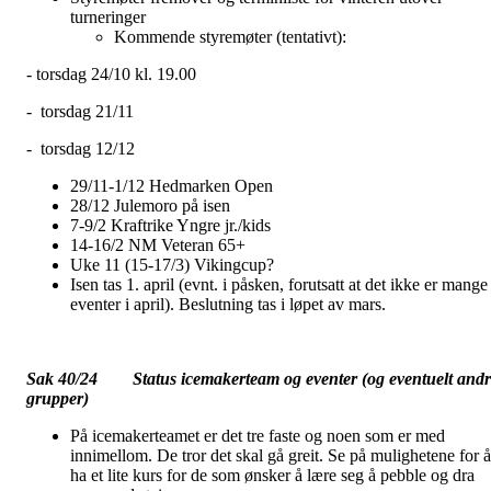
turneringer
Kommende styremøter (tentativt):
- torsdag 24/10 kl. 19.00
- torsdag 21/11
- torsdag 12/12
29/11-1/12 Hedmarken Open
28/12 Julemoro på isen
7-9/2 Kraftrike Yngre jr./kids
14-16/2 NM Veteran 65+
Uke 11 (15-17/3) Vikingcup?
Isen tas 1. april (evnt. i påsken, forutsatt at det ikke er mange
eventer i april). Beslutning tas i løpet av mars.
Sak 40/24 Status icemakerteam og eventer (og eventuelt andr
grupper)
På icemakerteamet er det tre faste og noen som er med
innimellom. De tror det skal gå greit. Se på mulighetene for å
ha et lite kurs for de som ønsker å lære seg å pebble og dra