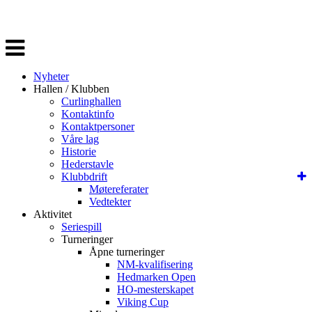
Veksle
navigasjon
Nyheter
Hallen / Klubben
Curlinghallen
Kontaktinfo
Kontaktpersoner
Våre lag
Historie
Hederstavle
Klubbdrift
Møtereferater
Vedtekter
Aktivitet
Seriespill
Turneringer
Åpne turneringer
NM-kvalifisering
Hedmarken Open
HO-mesterskapet
Viking Cup