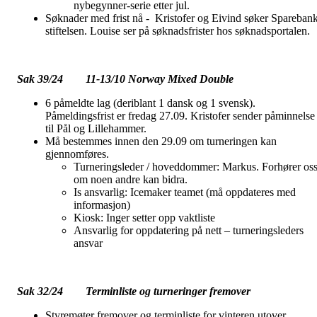
nybegynner-serie etter jul.
Søknader med frist nå - Kristofer og Eivind søker Spareban
stiftelsen. Louise ser på søknadsfrister hos søknadsportalen.
Sak 39/24 11-13/10 Norway Mixed Double
6 påmeldte lag (deriblant 1 dansk og 1 svensk).
Påmeldingsfrist er fredag 27.09. Kristofer sender påminnelse
til Pål og Lillehammer.
Må bestemmes innen den 29.09 om turneringen kan
gjennomføres.
Turneringsleder / hoveddommer: Markus. Forhører os
om noen andre kan bidra.
Is ansvarlig: Icemaker teamet (må oppdateres med
informasjon)
Kiosk: Inger setter opp vaktliste
Ansvarlig for oppdatering på nett – turneringsleders
ansvar
Sak 32/24 Terminliste og turneringer fremover
Styremøter fremover og terminliste for vinteren utover