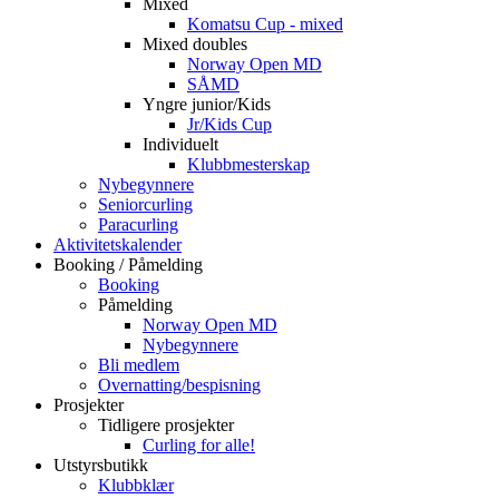
Mixed
Komatsu Cup - mixed
Mixed doubles
Norway Open MD
SÅMD
Yngre junior/Kids
Jr/Kids Cup
Individuelt
Klubbmesterskap
Nybegynnere
Seniorcurling
Paracurling
Aktivitetskalender
Booking / Påmelding
Booking
Påmelding
Norway Open MD
Nybegynnere
Bli medlem
Overnatting/bespisning
Prosjekter
Tidligere prosjekter
Curling for alle!
Utstyrsbutikk
Klubbklær