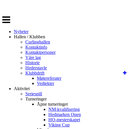
Veksle
navigasjon
Nyheter
Hallen / Klubben
Curlinghallen
Kontaktinfo
Kontaktpersoner
Våre lag
Historie
Hederstavle
Klubbdrift
Møtereferater
Vedtekter
Aktivitet
Seriespill
Turneringer
Åpne turneringer
NM-kvalifisering
Hedmarken Open
HO-mesterskapet
Viking Cup