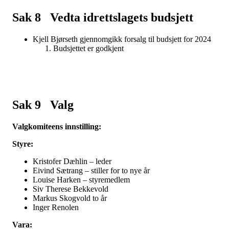
Sak 8 Vedta idrettslagets budsjett
Kjell Bjørseth gjennomgikk forsalg til budsjett for 2024
Budsjettet er godkjent
Sak 9 Valg
Valgkomiteens innstilling:
Styre:
Kristofer Dæhlin – leder
Eivind Sætrang – stiller for to nye år
Louise Harken – styremedlem
Siv Therese Bekkevold
Markus Skogvold to år
Inger Renolen
Vara: