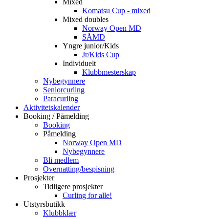
Mixed
Komatsu Cup - mixed
Mixed doubles
Norway Open MD
SÅMD
Yngre junior/Kids
Jr/Kids Cup
Individuelt
Klubbmesterskap
Nybegynnere
Seniorcurling
Paracurling
Aktivitetskalender
Booking / Påmelding
Booking
Påmelding
Norway Open MD
Nybegynnere
Bli medlem
Overnatting/bespisning
Prosjekter
Tidligere prosjekter
Curling for alle!
Utstyrsbutikk
Klubbklær