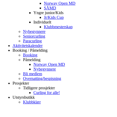
Norway Open MD
SÅMD
Yngre junior/Kids
Jr/Kids Cup
Individuelt
Klubbmesterskap
Nybegynnere
Seniorcurling
Paracurling
Aktivitetskalender
Booking / Påmelding
Booking
Påmelding
Norway Open MD
Nybegynnere
Bli medlem
Overnatting/bespisning
Prosjekter
Tidligere prosjekter
Curling for alle!
Utstyrsbutikk
Klubbklær