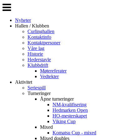
Veksle
navigasjon
Nyheter
Hallen / Klubben
Curlinghallen
Kontaktinfo
Kontaktpersoner
Våre lag
Historie
Hederstavle
Klubbdrift
Møtereferater
Vedtekter
Aktivitet
Seriespill
Turneringer
Åpne turneringer
NM-kvalifisering
Hedmarken Open
HO-mesterskapet
Viking Cup
Mixed
Komatsu Cup - mixed
Mixed doubles