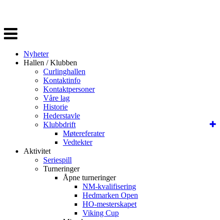
Veksle
navigasjon
Nyheter
Hallen / Klubben
Curlinghallen
Kontaktinfo
Kontaktpersoner
Våre lag
Historie
Hederstavle
Klubbdrift
Møtereferater
Vedtekter
Aktivitet
Seriespill
Turneringer
Åpne turneringer
NM-kvalifisering
Hedmarken Open
HO-mesterskapet
Viking Cup