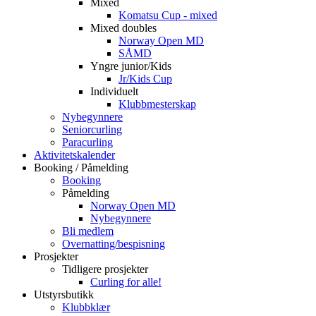
Mixed
Komatsu Cup - mixed
Mixed doubles
Norway Open MD
SÅMD
Yngre junior/Kids
Jr/Kids Cup
Individuelt
Klubbmesterskap
Nybegynnere
Seniorcurling
Paracurling
Aktivitetskalender
Booking / Påmelding
Booking
Påmelding
Norway Open MD
Nybegynnere
Bli medlem
Overnatting/bespisning
Prosjekter
Tidligere prosjekter
Curling for alle!
Utstyrsbutikk
Klubbklær