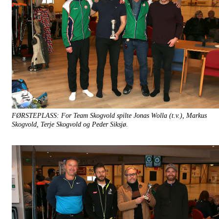
FØRSTEPLASS: For Team Skogvold spilte Jonas Wolla (t.v.), Markus
Skogvold, Terje Skogvold og Peder Siksjø.