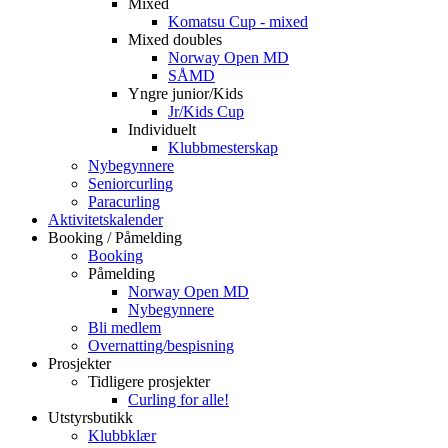
Mixed
Komatsu Cup - mixed
Mixed doubles
Norway Open MD
SÅMD
Yngre junior/Kids
Jr/Kids Cup
Individuelt
Klubbmesterskap
Nybegynnere
Seniorcurling
Paracurling
Aktivitetskalender
Booking / Påmelding
Booking
Påmelding
Norway Open MD
Nybegynnere
Bli medlem
Overnatting/bespisning
Prosjekter
Tidligere prosjekter
Curling for alle!
Utstyrsbutikk
Klubbklær