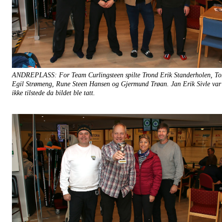
ANDREPLASS: For Team Curlingsteen spilte Trond Erik Standerholen, To
Egil Strømeng, Rune Steen Hansen og Gjermund Trøan. Jan Erik Sivle var
ikke tilstede da bildet ble tatt.