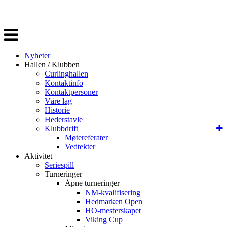
Veksle
navigasjon
Nyheter
Hallen / Klubben
Curlinghallen
Kontaktinfo
Kontaktpersoner
Våre lag
Historie
Hederstavle
Klubbdrift
Møtereferater
Vedtekter
Aktivitet
Seriespill
Turneringer
Åpne turneringer
NM-kvalifisering
Hedmarken Open
HO-mesterskapet
Viking Cup