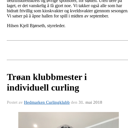
bedriftsidrettskrets og øvrige sponsorer, for støtten. Uten dere på
laget, er det vanskelig å få gjort noe. Vi takker også alle som har
bidratt frivillig som kioskvakter og kveldsvakter gjennom sesongen
Vi satser på å åpne hallen for spill i midten av september.
Hilsen Kjell Bjørseth, styreleder.
Trøan klubbmester i
individuell curling
Postet av
Hedmarken Curlingklubb
den
31. mai 2018