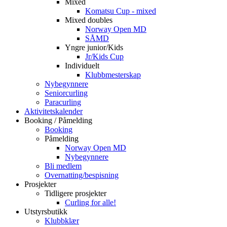
Mixed
Komatsu Cup - mixed
Mixed doubles
Norway Open MD
SÅMD
Yngre junior/Kids
Jr/Kids Cup
Individuelt
Klubbmesterskap
Nybegynnere
Seniorcurling
Paracurling
Aktivitetskalender
Booking / Påmelding
Booking
Påmelding
Norway Open MD
Nybegynnere
Bli medlem
Overnatting/bespisning
Prosjekter
Tidligere prosjekter
Curling for alle!
Utstyrsbutikk
Klubbklær