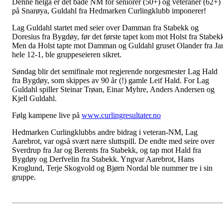
Denne helga er det både NM for seniorer (50+) og veteraner (62+)
på Snarøya, Guldahl fra Hedmarken Curlingklubb imponerer!
Lag Guldahl startet med seier over Damman fra Stabekk og
Doresius fra Bygdøy, før det første tapet kom mot Holst fra Stabek
Men da Holst tapte mot Damman og Guldahl gruset Olander fra Ja
hele 12-1, ble gruppeseieren sikret.
Søndag blir det semifinale mot regjerende norgesmester Lag Hald
fra Bygdøy, som skippes av 90 år (!) gamle Leif Hald. For Lag
Guldahl spiller Steinar Trøan, Einar Myhre, Anders Andersen og
Kjell Guldahl.
Følg kampene live på
www.curlingresultater.no
Hedmarken Curlingklubbs andre bidrag i veteran-NM, Lag
Aarebrot, var også svært nære sluttspill. De endte med seire over
Sverdrup fra Jar og Berents fra Stabekk, og tap mot Hald fra
Bygdøy og Derfvelin fra Stabekk. Yngvar Aarebrot, Hans
Kroglund, Terje Skogvold og Bjørn Nordal ble nummer tre i sin
gruppe.