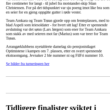
fire centimeter for langt - til jubel fra motstander-skip Stian
Christensen. For på det tidspunktet var sju poeng imot like bra som
en seier for en gjeng oppgitte gutter i røde vester.
Team Amkara og Team Trøan gjorde opp om femteplassen, med to
blad Aspeli som leiesoldater - for hvert sitt lag! Etter er spennende
avslutning var det sønn (Lars Jørgen) som ener for Team Amkara
som stakk av med seieren mot far (Marius) som var treer for Team
Trøan.
Arrangørklubbens nyetablerte damelag slo pensjonistlaget
Optimistene i kampen om 7. plassen, etter en svært spennende
ekstraomgang. Jevnaker 2 ble nummer ni og FilFri nummer 10.
Se bilder fra turneringen her
Tidligere finalister sviktet i