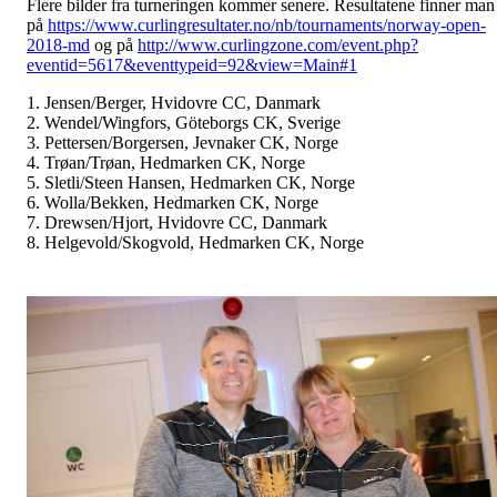
Flere bilder fra turneringen kommer senere. Resultatene finner man
på
https://www.curlingresultater.no/nb/tournaments/norway-open-
2018-md
og på
http://www.curlingzone.com/event.php?
eventid=5617&eventtypeid=92&view=Main#1
1. Jensen/Berger, Hvidovre CC, Danmark
2. Wendel/Wingfors, Göteborgs CK, Sverige
3. Pettersen/Borgersen, Jevnaker CK, Norge
4. Trøan/Trøan, Hedmarken CK, Norge
5. Sletli/Steen Hansen, Hedmarken CK, Norge
6. Wolla/Bekken, Hedmarken CK, Norge
7. Drewsen/Hjort, Hvidovre CC, Danmark
8. Helgevold/Skogvold, Hedmarken CK, Norge