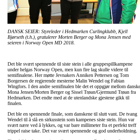
DANSK SEIER: Styreleder i Hedmarken Curlingklubb, Kjell
Bjørseth (t.h.), gratulerer Morten Berger og Mona Jensen med
seieren i Norway Open MD 2018.
Det ble svært spennende til siste stein i alle gruppespillkampene
under helgas Norway Open, men kun fire lag skulle videre til
semifinalene. Her møtte Jevnakers Anniken Pettersen og Tom
Borgersen de regjerende mesterne Malin Wendel og Fabian
Wingfors. I den andre semifinalen ble det et oppgjør mellom dansk
Mona Jensen/Morten Berger og Sissel Trøan/Gjermund Trøan fra
Hedmarken. Det endte med at de utenlandske gjestene gikk til
finalen.
Det ble en spennende finale, som danskene til slutt vant. De tvang
Wendel til å slå en sirkusstein som kampenes siste stein. Hun var
svært nære ved å lykkes, og var bare millimeter fra et perfekt treff
trippel raise take. Det var svært spennende og god underholdning.