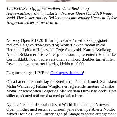
TJUVSTART: Oppgjøret mellom Wolla/Bekken og
Helgevold/Skogvold "tjuvstartet" Norway Open MD 2018 fredag
kveld. Her koster Anders Bekken mens motstander Henriette Løkk
Helgevold tenker på neste trekk.
Norway Open MD 2018 har "tjuvstartet" med lokaloppgjøret
mellom Helgevold/Skogvold og Wolla/Bekken fredag kveld.
Henriette Løkken Helgevold, Terje Skogvold, Katrine Wolla og
Anders Bekken er fire av åtte spillere som representerer Hedmarke
Curlingklubb i den tredje versjonen av mixed doubles-turneringen.
Resten av lagene starter i lørdag klokken 10.00.
Følg turneringen LIVE på
Curlingresultater.no
!
Også i år er tilreisende lag fra Sverige og Danmark med. Svensken
Malin Wendel og Fabian Wingfors er regjerende mestere. Danske
Mona Jensen/Morten Berger og Mie Marissa Drewsen/Jacob Hjort
stiller også med mål om å ta med pokalen hjem
Nytt av året er at det skal deles ut World Tour-poeng i Norway
Open, i likhet med resten av turneringene i den nyetablerte Nordic
Mixed Doubles Tour. Turneringen på Stange er første arrangement