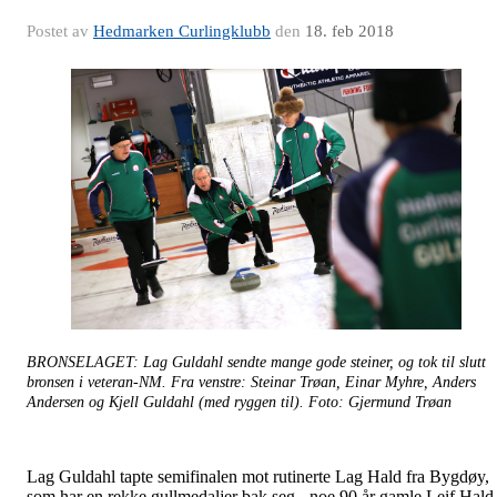
Postet av
Hedmarken Curlingklubb
den
18. feb 2018
BRONSELAGET: Lag Guldahl sendte mange gode steiner, og tok til slutt
bronsen i veteran-NM. Fra venstre: Steinar Trøan, Einar Myhre, Anders
Andersen og Kjell Guldahl (med ryggen til). Foto: Gjermund Trøan
Lag Guldahl tapte semifinalen mot rutinerte Lag Hald fra Bygdøy,
som har en rekke gullmedaljer bak seg - noe 90 år gamle Leif Hald