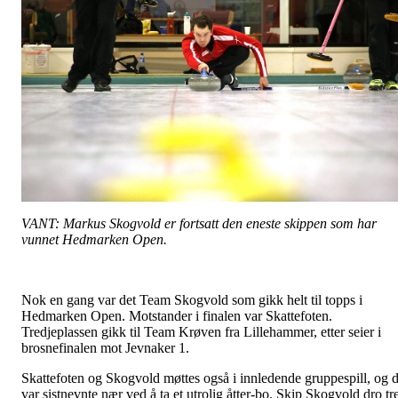
VANT: Markus Skogvold er fortsatt den eneste skippen som har
vunnet Hedmarken Open.
Nok en gang var det Team Skogvold som gikk helt til topps i
Hedmarken Open. Motstander i finalen var Skattefoten.
Tredjeplassen gikk til Team Krøven fra Lillehammer, etter seier i
brosnefinalen mot Jevnaker 1.
Skattefoten og Skogvold møttes også i innledende gruppespill, og 
var sistnevnte nær ved å ta et utrolig åtter-bo. Skip Skogvold dro tr