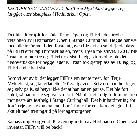
LEGGER SEG LANGFLAT: Jon Terje Myklebust legger seg
langflat etter sisteplass i Hedmarken Open.
Det ble altfor tøft for både Team Trøan og FilFri i den tredje
versjonen av Hedmarken Open i Stange Curlinghall. Begge har væ
med alle tre årene. I den første utgaven ble det en solid fjerdeplass
på FilFri etter tap i bronsefinalen, mens Trøan tok sølvet. I 2017 ble
Trøan nummer tre og FilFri nest sist. I helgas turnering ble det
nedoverbakke for begge lagene. Trøan tok sjetteplass av 10 lag, og
FilFri endte helt sist.
Som vi ser av bildet legger FilFris eminente treer, Jon Terje
Myklebust, seg langflat etter 2018-utgaven.. Selv om han her legge
seg selv på is, så betyr ikke det at han tar en pause. Det ble fort
kaldt, så han reiste seg ganske fort. Nå blir det trolig fullt fokus fre
mot neste års festhelg i Stange Curlinghall. Det blir hardtrening for
Jon Terje og lagkameratene. For å finne formen kan det igjen bli
aktuelt med treningstid på lørdagsmorgener.
Så pass opp Skogvold, Krøven og resten av Hedmarken Opens fas
inventar. FilFri will be back!