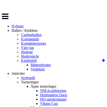
Veksle
navigasjon
Nyheter
Hallen / Klubben
Curlinghallen
Kontaktinfo
Kontaktpersoner
Våre lag
Historie
Hederstavle
Klubbdrift
Møtereferater
Vedtekter
Aktivitet
Seriespill
Turneringer
Åpne turneringer
NM-kvalifisering
Hedmarken Open
HO-mesterskapet
Viking Cup