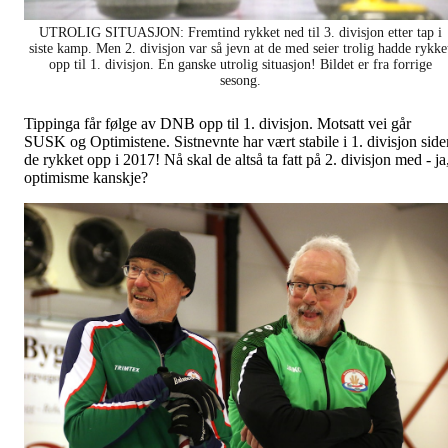
UTROLIG SITUASJON: Fremtind rykket ned til 3. divisjon etter tap i
siste kamp. Men 2. divisjon var så jevn at de med seier trolig hadde rykke
opp til 1. divisjon. En ganske utrolig situasjon! Bildet er fra forrige
sesong.
Tippinga får følge av DNB opp til 1. divisjon. Motsatt vei går
SUSK og Optimistene. Sistnevnte har vært stabile i 1. divisjon side
de rykket opp i 2017! Nå skal de altså ta fatt på 2. divisjon med - ja
optimisme kanskje?