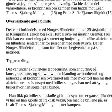
gjorde at jeg ikke så like mye som vanlig. Da ble det en del
vanskeligere, sa kronprinsen om kampen han hadde mot Leah
Theresa Sjøberg-Millington (15) og Frida Sofie Fjørner Skjøldt (15
Overraskende god i blinde
Det var i forbindelse med Norges Blindeforbunds 125-årsjubileum
at Kronprins Haakon besøkte Hurdal syn- og mestringssenter. Her
fikk han en omvisning på senteret og innføring i de ulike aktivitete
og tilbudene senteret har for personer med nedsatt syn. Det er
Norges Blindeforbund som forteller om begivenheten på sine
nettsider.
Teppecurling
Det var under aktivitetene teppecurling, som er curling på
kunstgressmatte, og showdown, en blanding av bordtennis og
airhockey, at kronprinsen overrasket alle med hvor fort han mestret
aktivitetene – selv utstyrt med briller som gav han nedsatt syn og
briller hvor han spilte helt i blinde.
– Han fikk på briller som skulle gi han et syn som er ganske likt det
vi har og han gjorde det faktisk veldig bra med de brillene på, sa
Leah Theresa Sjøberg-Millington etter kampen.