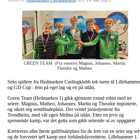
GREEN TEAM: (Fra venstre) Magnus, Johannes, Martin,
Theodor og Matheo.
Seks spillere fra Hedmarken Curlingklubb tok turen til Lillehamme
og GD Cup - fem på eget lag og en på utlån.
Green Team (Hedmarken 1) gikk gjennom round robin med tre
seiere. Magnus, Matheo, Johannes, Martin og Theodor imponerte,
og sikret seg semifinaleplass. Der ventet juniorjentene fra
Trondheim, med vår egen Melina på utlån. Etter en jevn og
spennende kamp, var det gutta som gikk seirende ut av oppgjøret
Karrierens aller første gullfinaleplass for de fem var en seier seg sel
og de forventet tøff kamp mot forhåndsfavorittene, Lillehammer 1.