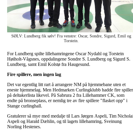
SØLV: Lundberg fik sølv! Fra venstre: Oscar, Sondre, Sigurd, Emil og
Torstein.
For Lundberg spilte lillehamringene Oscar Nydahl og Torstein
Høiholt-Vågsnes, oppdalingene Sondre S. Lundberg og Sigurd S.
Lundberg, samt Emil Kolstø fra Haugesund.
Fire spillere, men ingen lag
Det var egentlig litt rart å arrangere NM på hjemmebane uten et
eneste hjemmelag. Men Hedmarken Curlingklubb hadde fire spille
på deltakerlista likevel. På Sabrura 2 fra Lillehammer CK, som
endte på bronseplass, er nemlig tre av fire spillere "flasket opp" i
Stange curlinghall.
Gratulerer så mye med medalje til Lars Jørgen Aspeli, Tim Nichola
Aspeli og Harald Dæhlin, og til lagets lillehamring, Sveinung
Norling Hestenes.