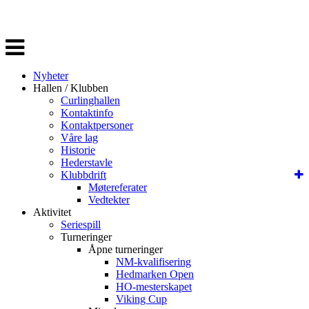
Veksle
navigasjon
Nyheter
Hallen / Klubben
Curlinghallen
Kontaktinfo
Kontaktpersoner
Våre lag
Historie
Hederstavle
Klubbdrift
Møtereferater
Vedtekter
Aktivitet
Seriespill
Turneringer
Åpne turneringer
NM-kvalifisering
Hedmarken Open
HO-mesterskapet
Viking Cup