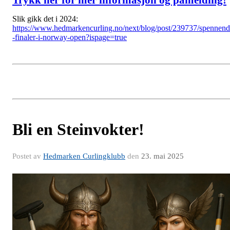
Slik gikk det i 2024:
https://www.hedmarkencurling.no/next/blog/post/239737/spennen
-finaler-i-norway-open?ispage=true
Bli en Steinvokter!
Postet av
Hedmarken Curlingklubb
den
23. mai 2025