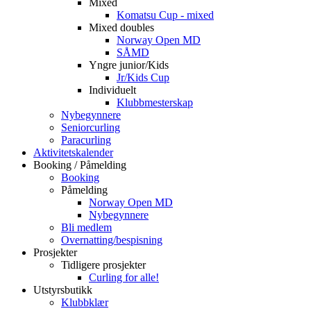
Mixed
Komatsu Cup - mixed
Mixed doubles
Norway Open MD
SÅMD
Yngre junior/Kids
Jr/Kids Cup
Individuelt
Klubbmesterskap
Nybegynnere
Seniorcurling
Paracurling
Aktivitetskalender
Booking / Påmelding
Booking
Påmelding
Norway Open MD
Nybegynnere
Bli medlem
Overnatting/bespisning
Prosjekter
Tidligere prosjekter
Curling for alle!
Utstyrsbutikk
Klubbklær