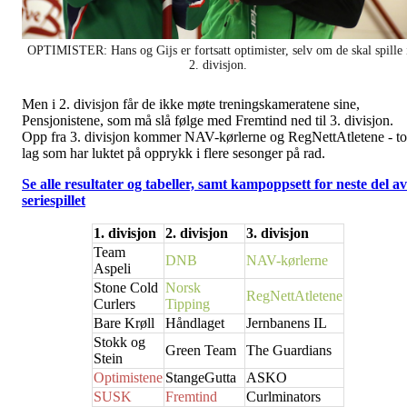
OPTIMISTER: Hans og Gijs er fortsatt optimister, selv om de skal spille 
2. divisjon.
Men i 2. divisjon får de ikke møte treningskameratene sine,
Pensjonistene, som må slå følge med Fremtind ned til 3. divisjon.
Opp fra 3. divisjon kommer NAV-kørlerne og RegNettAtletene - to
lag som har luktet på opprykk i flere sesonger på rad.
Se alle resultater og tabeller, samt kampoppsett for neste del av
seriespillet
1. divisjon
2. divisjon
3. divisjon
Team
DNB
NAV-kørlerne
Aspeli
Stone Cold
Norsk
RegNettAtletene
Curlers
Tipping
Bare Krøll
Håndlaget
Jernbanens IL
Stokk og
Green Team
The Guardians
Stein
Optimistene
StangeGutta
ASKO
SUSK
Fremtind
Curlminators