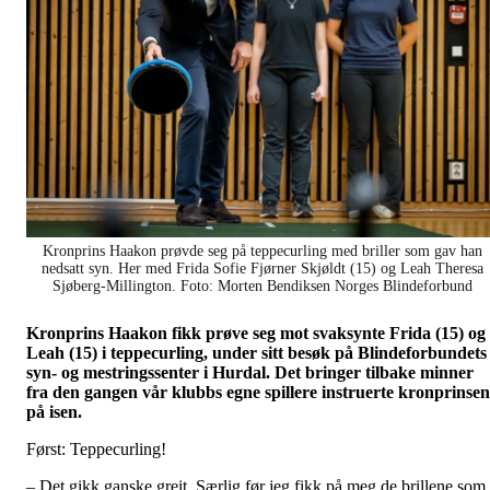
Kronprins Haakon prøvde seg på teppecurling med briller som gav han
nedsatt syn. Her med Frida Sofie Fjørner Skjøldt (15) og Leah Theresa
Sjøberg-Millington. Foto: Morten Bendiksen Norges Blindeforbund
Kronprins Haakon fikk prøve seg mot svaksynte Frida (15) og
Leah (15) i teppecurling, under sitt besøk på Blindeforbundets
syn- og mestringssenter i Hurdal. Det bringer tilbake minner
fra den gangen vår klubbs egne spillere instruerte kronprinsen
på isen.
Først: Teppecurling!
– Det gikk ganske greit. Særlig før jeg fikk på meg de brillene som