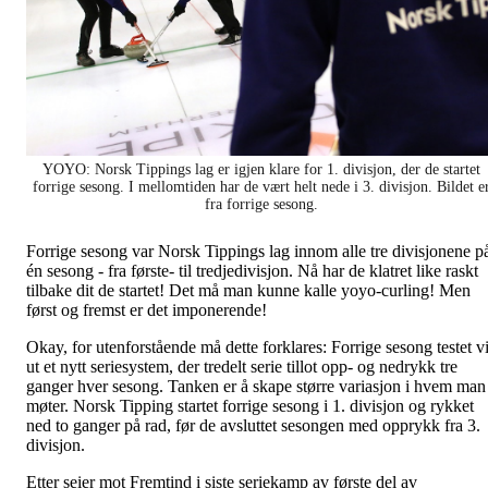
YOYO: Norsk Tippings lag er igjen klare for 1. divisjon, der de startet
forrige sesong. I mellomtiden har de vært helt nede i 3. divisjon. Bildet e
fra forrige sesong.
Forrige sesong var Norsk Tippings lag innom alle tre divisjonene p
én sesong - fra første- til tredjedivisjon. Nå har de klatret like raskt
tilbake dit de startet! Det må man kunne kalle yoyo-curling! Men
først og fremst er det imponerende!
Okay, for utenforstående må dette forklares: Forrige sesong testet v
ut et nytt seriesystem, der tredelt serie tillot opp- og nedrykk tre
ganger hver sesong. Tanken er å skape større variasjon i hvem man
møter. Norsk Tipping startet forrige sesong i 1. divisjon og rykket
ned to ganger på rad, før de avsluttet sesongen med opprykk fra 3.
divisjon.
Etter seier mot Fremtind i siste seriekamp av første del av