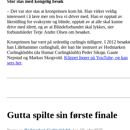
Stor stas med kongelig besøk
– Det var stor stas at kronprinsen kom hit. Han virker veldig
interessert i å lære mer om hva vi driver med. Han er opptatt av
likestilling for svaksynte og blinde, opptatt av at alle skal kunne
drive med idrett, og av at Blindeforbundet skal lykkes, sier
forbundsleder Terje Andre Olsen om besøket.
Kronprinsen har vært på ordentlig curlingis tidligere. I 2012 besøkt
han Lillehammer curlinghall, der han ble instruert av Hedmarken
Curlingklubbs (da Hamar Curlingklubb) Peder Siksjø, Gaute
Nepstad og Markus Skogvold.
Klippet ligger på YouTube, og kan
sees her
.
Gutta spilte sin første finale
Postet av
Hedmarken Curlingklubb
den
19. okt 2025