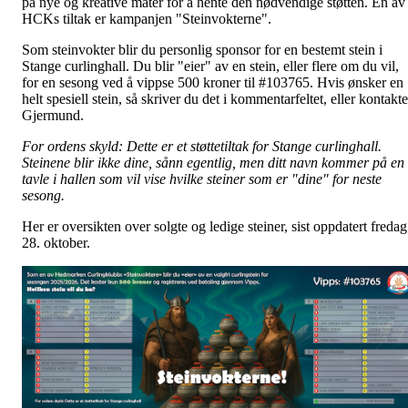
på nye og kreative måter for å hente den nødvendige støtten. En av
HCKs tiltak er kampanjen "Steinvokterne".
Som steinvokter blir du personlig sponsor for en bestemt stein i
Stange curlinghall. Du blir "eier" av en stein, eller flere om du vil,
for en sesong ved å vippse 500 kroner til #103765. Hvis ønsker en
helt spesiell stein, så skriver du det i kommentarfeltet, eller kontakte
Gjermund.
For ordens skyld: Dette er et støttetiltak for Stange curlinghall.
Steinene blir ikke dine, sånn egentlig, men ditt navn kommer på en
tavle i hallen som vil vise hvilke steiner som er "dine" for neste
sesong.
Her er oversikten over solgte og ledige steiner, sist oppdatert fredag
28. oktober.