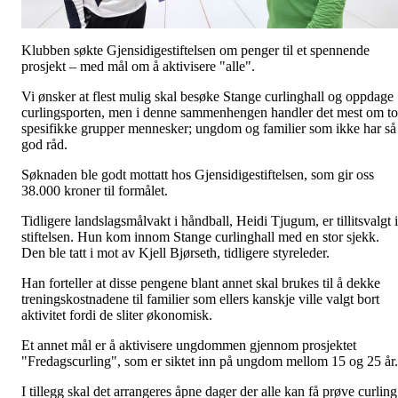
Klubben søkte Gjensidigestiftelsen om penger til et spennende
prosjekt – med mål om å aktivisere "alle".
Vi ønsker at flest mulig skal besøke Stange curlinghall og oppdage
curlingsporten, men i denne sammenhengen handler det mest om to
spesifikke grupper mennesker; ungdom og familier som ikke har så
god råd.
Søknaden ble godt mottatt hos Gjensidigestiftelsen, som gir oss
38.000 kroner til formålet.
Tidligere landslagsmålvakt i håndball, Heidi Tjugum, er tillitsvalgt i
stiftelsen. Hun kom innom Stange curlinghall med en stor sjekk.
Den ble tatt i mot av Kjell Bjørseth, tidligere styreleder.
Han forteller at disse pengene blant annet skal brukes til å dekke
treningskostnadene til familier som ellers kanskje ville valgt bort
aktivitet fordi de sliter økonomisk.
Et annet mål er å aktivisere ungdommen gjennom prosjektet
"Fredagscurling", som er siktet inn på ungdom mellom 15 og 25 år.
I tillegg skal det arrangeres åpne dager der alle kan få prøve curling