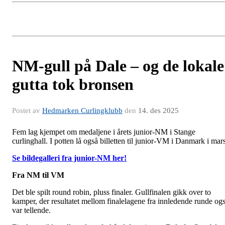
NM-gull på Dale – og de lokale
gutta tok bronsen
Postet av
Hedmarken Curlingklubb
den
14. des 2025
Fem lag kjempet om medaljene i årets junior-NM i Stange
curlinghall. I potten lå også billetten til junior-VM i Danmark i mars
Se bildegalleri fra junior-NM her!
Fra NM til VM
Det ble spilt round robin, pluss finaler. Gullfinalen gikk over to
kamper, der resultatet mellom finalelagene fra innledende runde og
var tellende.