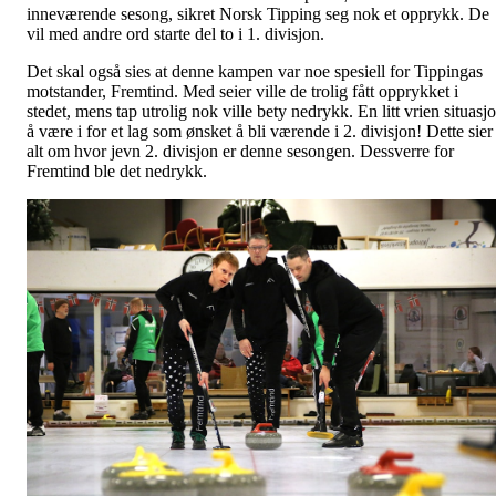
inneværende sesong, sikret Norsk Tipping seg nok et opprykk. De
vil med andre ord starte del to i 1. divisjon.
Det skal også sies at denne kampen var noe spesiell for Tippingas
motstander, Fremtind. Med seier ville de trolig fått opprykket i
stedet, mens tap utrolig nok ville bety nedrykk. En litt vrien situasj
å være i for et lag som ønsket å bli værende i 2. divisjon! Dette sier
alt om hvor jevn 2. divisjon er denne sesongen. Dessverre for
Fremtind ble det nedrykk.