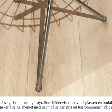
 å selge brukt curlingutstyr. Som bildet viser har vi nå plassert en bru
nsker å selge, merket med navn på selger, pris og telefonnummer. På de