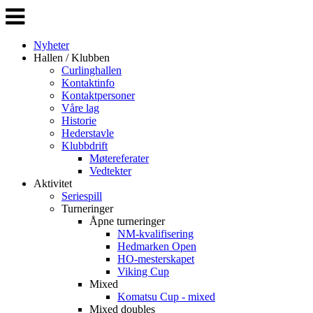
Veksle
navigasjon
Nyheter
Hallen / Klubben
Curlinghallen
Kontaktinfo
Kontaktpersoner
Våre lag
Historie
Hederstavle
Klubbdrift
Møtereferater
Vedtekter
Aktivitet
Seriespill
Turneringer
Åpne turneringer
NM-kvalifisering
Hedmarken Open
HO-mesterskapet
Viking Cup
Mixed
Komatsu Cup - mixed
Mixed doubles