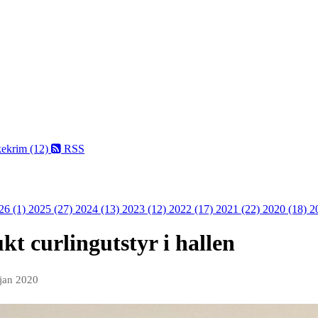
kekrim (12)
RSS
26 (1)
2025 (27)
2024 (13)
2023 (12)
2022 (17)
2021 (22)
2020 (18)
2
kt curlingutstyr i hallen
 jan 2020