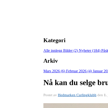
Kategori
Alle innlegg
Bilder (2)
Nyheter (184)
Pås
Arkiv
Mars 2026 (6)
Februar 2026 (4)
Januar 20
Nå kan du selge bru
Postet av
Hedmarken Curlingklubb
den
1.