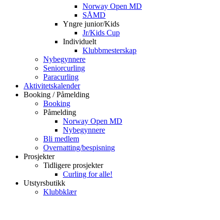
Norway Open MD
SÅMD
Yngre junior/Kids
Jr/Kids Cup
Individuelt
Klubbmesterskap
Nybegynnere
Seniorcurling
Paracurling
Aktivitetskalender
Booking / Påmelding
Booking
Påmelding
Norway Open MD
Nybegynnere
Bli medlem
Overnatting/bespisning
Prosjekter
Tidligere prosjekter
Curling for alle!
Utstyrsbutikk
Klubbklær