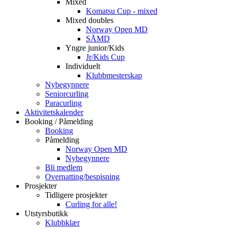
Mixed
Komatsu Cup - mixed
Mixed doubles
Norway Open MD
SÅMD
Yngre junior/Kids
Jr/Kids Cup
Individuelt
Klubbmesterskap
Nybegynnere
Seniorcurling
Paracurling
Aktivitetskalender
Booking / Påmelding
Booking
Påmelding
Norway Open MD
Nybegynnere
Bli medlem
Overnatting/bespisning
Prosjekter
Tidligere prosjekter
Curling for alle!
Utstyrsbutikk
Klubbklær