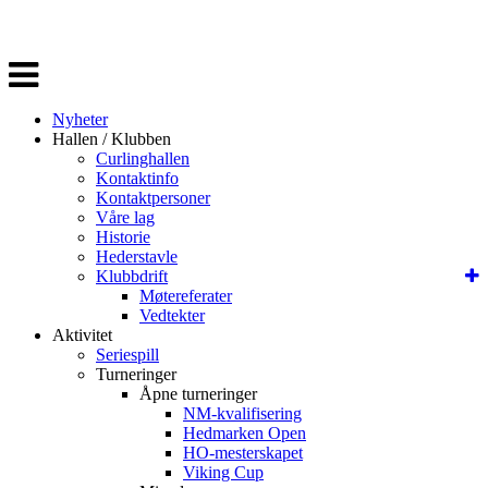
Veksle
navigasjon
Nyheter
Hallen / Klubben
Curlinghallen
Kontaktinfo
Kontaktpersoner
Våre lag
Historie
Hederstavle
Klubbdrift
Møtereferater
Vedtekter
Aktivitet
Seriespill
Turneringer
Åpne turneringer
NM-kvalifisering
Hedmarken Open
HO-mesterskapet
Viking Cup