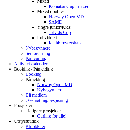
Mixed
Komatsu Cup - mixed
Mixed doubles
Norway Open MD
SÅMD
Yngre junior/Kids
Jr/Kids Cup
Individuelt
Klubbmesterskap
Nybegynnere
Seniorcurling
Paracurling
Aktivitetskalender
Booking / Påmelding
Booking
Påmelding
Norway Open MD
Nybegynnere
Bli medlem
Overnatting/bespisning
Prosjekter
Tidligere prosjekter
Curling for alle!
Utstyrsbutikk
Klubbklær