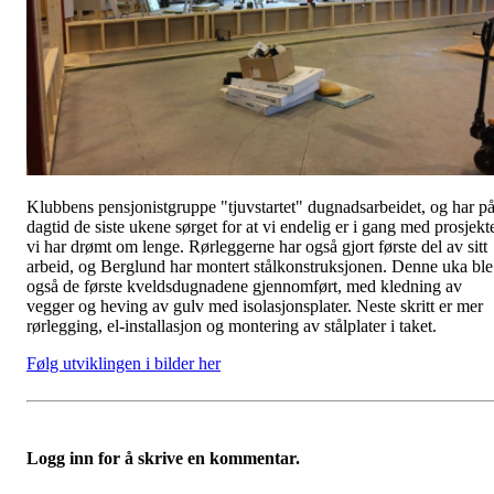
Klubbens pensjonistgruppe "tjuvstartet" dugnadsarbeidet, og har p
dagtid de siste ukene sørget for at vi endelig er i gang med prosjekt
vi har drømt om lenge. Rørleggerne har også gjort første del av sitt
arbeid, og Berglund har montert stålkonstruksjonen. Denne uka ble
også de første kveldsdugnadene gjennomført, med kledning av
vegger og heving av gulv med isolasjonsplater. Neste skritt er mer
rørlegging, el-installasjon og montering av stålplater i taket.
Følg utviklingen i bilder her
Logg inn for å skrive en kommentar.