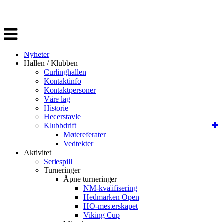
Veksle
navigasjon
Nyheter
Hallen / Klubben
Curlinghallen
Kontaktinfo
Kontaktpersoner
Våre lag
Historie
Hederstavle
Klubbdrift
Møtereferater
Vedtekter
Aktivitet
Seriespill
Turneringer
Åpne turneringer
NM-kvalifisering
Hedmarken Open
HO-mesterskapet
Viking Cup