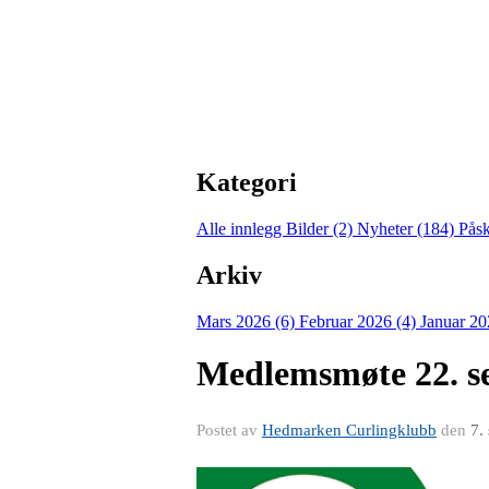
Kategori
Alle innlegg
Bilder (2)
Nyheter (184)
Pås
Arkiv
Mars 2026 (6)
Februar 2026 (4)
Januar 20
Medlemsmøte 22. s
Postet av
Hedmarken Curlingklubb
den
7.