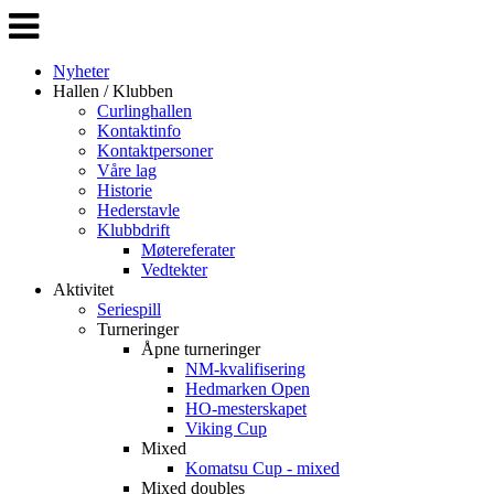
Veksle
navigasjon
Nyheter
Hallen / Klubben
Curlinghallen
Kontaktinfo
Kontaktpersoner
Våre lag
Historie
Hederstavle
Klubbdrift
Møtereferater
Vedtekter
Aktivitet
Seriespill
Turneringer
Åpne turneringer
NM-kvalifisering
Hedmarken Open
HO-mesterskapet
Viking Cup
Mixed
Komatsu Cup - mixed
Mixed doubles