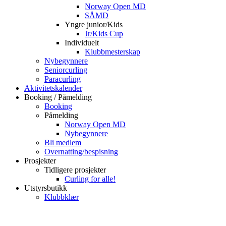
Norway Open MD
SÅMD
Yngre junior/Kids
Jr/Kids Cup
Individuelt
Klubbmesterskap
Nybegynnere
Seniorcurling
Paracurling
Aktivitetskalender
Booking / Påmelding
Booking
Påmelding
Norway Open MD
Nybegynnere
Bli medlem
Overnatting/bespisning
Prosjekter
Tidligere prosjekter
Curling for alle!
Utstyrsbutikk
Klubbklær