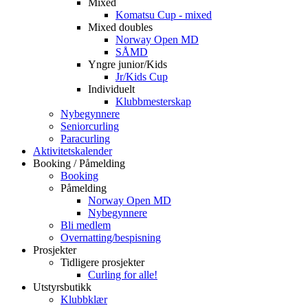
Mixed
Komatsu Cup - mixed
Mixed doubles
Norway Open MD
SÅMD
Yngre junior/Kids
Jr/Kids Cup
Individuelt
Klubbmesterskap
Nybegynnere
Seniorcurling
Paracurling
Aktivitetskalender
Booking / Påmelding
Booking
Påmelding
Norway Open MD
Nybegynnere
Bli medlem
Overnatting/bespisning
Prosjekter
Tidligere prosjekter
Curling for alle!
Utstyrsbutikk
Klubbklær