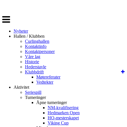
Veksle
navigasjon
Nyheter
Hallen / Klubben
Curlinghallen
Kontaktinfo
Kontaktpersoner
Våre lag
Historie
Hederstavle
Klubbdrift
Møtereferater
Vedtekter
Aktivitet
Seriespill
Turneringer
Åpne turneringer
NM-kvalifisering
Hedmarken Open
HO-mesterskapet
Viking Cup